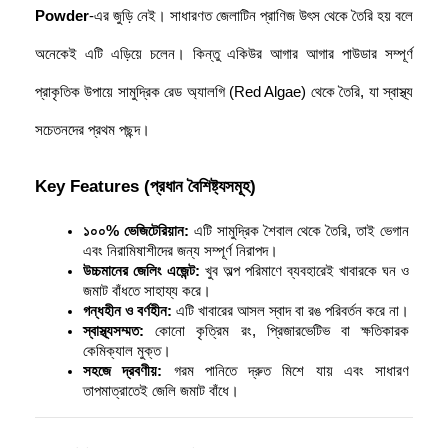
Powder
-এর জুড়ি নেই। সাধারণত জেলাটিন প্রাণিজ উৎস থেকে তৈরি হয় বলে 
অনেকেই এটি এড়িয়ে চলেন। কিন্তু একিউর আগার আগার পাউডার সম্পূর্ণ 
প্রাকৃতিক উপায়ে সামুদ্রিক রেড অ্যালগি (Red Algae) থেকে তৈরি, যা স্বাস্থ্য 
সচেতনদের প্রথম পছন্দ।
Key Features (প্রধান বৈশিষ্ট্যসমূহ)
১০০% ভেজিটেরিয়ান:
 এটি সামুদ্রিক শৈবাল থেকে তৈরি, তাই ভেগান 
এবং নিরামিষাশীদের জন্য সম্পূর্ণ নিরাপদ।
উচ্চমানের জেলিং এজেন্ট:
 খুব অল্প পরিমাণে ব্যবহারেই খাবারকে ঘন ও 
জমাট বাঁধতে সাহায্য করে।
গন্ধহীন ও বর্ণহীন:
 এটি খাবারের আসল স্বাদ বা রঙ পরিবর্তন করে না।
স্বাস্থ্যসম্মত:
 কোনো কৃত্রিম রং, প্রিজারভেটিভ বা ক্ষতিকারক 
কেমিক্যাল মুক্ত।
সহজে দ্রবণীয়:
 গরম পানিতে দ্রুত মিশে যায় এবং সাধারণ 
তাপমাত্রাতেই জেলি জমাট বাঁধে।