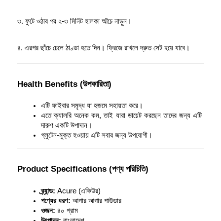
৩. ফুটে ওঠার পর ২-৩ মিনিট হালকা আঁচে নাড়ুন। 
৪. এরপর ছাঁচে ঢেলে ঠাণ্ডা হতে দিন। ফ্রিজে রাখলে দ্রুত সেট হয়ে যাবে।
Health Benefits (উপকারিতা)
এটি ফাইবার সমৃদ্ধ যা হজমে সহায়তা করে।
এতে ক্যালরি অনেক কম, তাই যারা ডায়েট করছেন তাদের জন্য এটি 
দারুণ একটি উপাদান।
গ্লুটেন-মুক্ত হওয়ায় এটি সবার জন্য উপযোগী।
Product Specifications (পণ্য পরিচিতি)
ব্র্যান্ড:
 Acure (একিউর)
পণ্যের ধরণ:
 আগার আগার পাউডার
ওজন:
 ৪০ গ্রাম
উৎপাদন:
 বাংলাদেশ