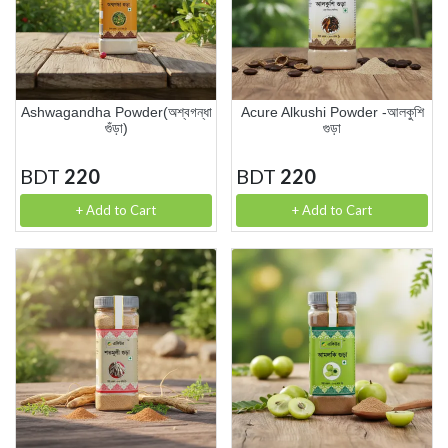
Ashwagandha Powder(অশ্বগন্ধা
Acure Alkushi Powder -আলকুশি
গুঁড়া)
গুড়া
BDT
220
BDT
220
+ Add to Cart
+ Add to Cart