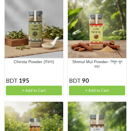
Chirota Powder (চিরতা)
Shimul Mul Powder- শিমুল মূল
গুড়া
BDT
195
BDT
90
+ Add to Cart
+ Add to Cart