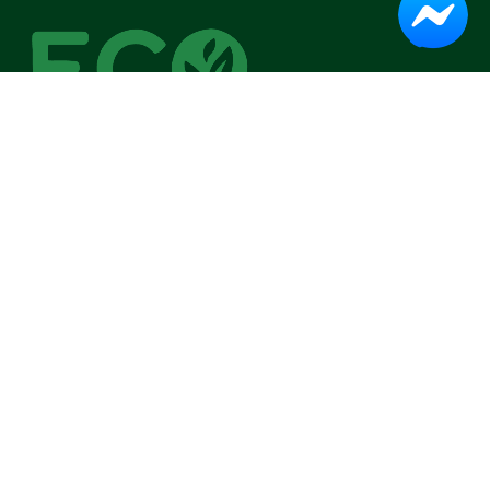
IN A BRIEF
Eco Fresh began with one mission: to make organic living
simple and accessible.
Head Office:
Dhaka, Bangladesh
Email:
help.ecofresh@gmail.com
Categories