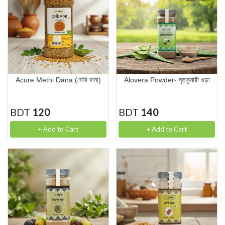
Acure Methi Dana (মেথি দানা)
Alovera Powder- ঘৃতকুমারী গুড়া
BDT
120
BDT
140
+ Add to Cart
+ Add to Cart