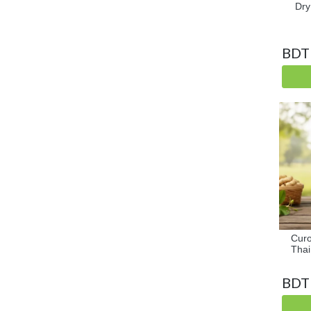
Dry
BDT
Cur
Thai
BDT