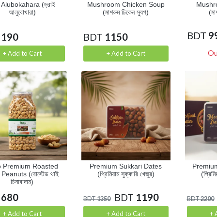
 Alubokahara (ড্রাই
Mushroom Chicken Soup
Mushr
আলুবোখারা)
(মাশরুম চিকেন স্যুপ)
(মা
BDT
9
190
BDT
1150
Ou
+ Add to Cart
+ Add to Cart
o Premium Roasted
Premium Sukkari Dates
Premiu
 Peanuts (রোস্টেড থাই
(প্রিমিয়াম সুক্কারি খেজুর)
(প্রিমি
চিনাবাদাম)
680
BDT
1190
BDT
1350
BDT
2200
+ Add to Cart
+ Add to Cart
+ 