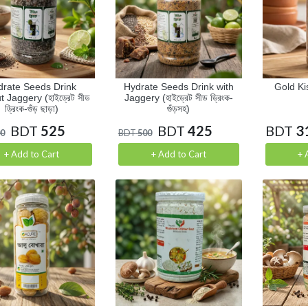
drate Seeds Drink
Hydrate Seeds Drink with
Gold Kis
t Jaggery (হাইড্রেট সীড
Jaggery (হাইড্রেট সীড ড্রিংক-
ড্রিংক-গুঁড় ছাড়া)
গুঁড়সহ)
BDT
525
BDT
425
BDT
3
0
BDT
500
+ Add to Cart
+ Add to Cart
+ 