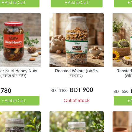
+ Add to Cart
+ Add to Cart
+ 
ar Nutri Honey Nuts
Roasted Walnut (রোস্টেড
Roasted
(নিউট্রি হানি নাটস)
আখরোট)
(রোস্
BDT
900
780
BDT
1100
BDT
550
Out of Stock
+ Add to Cart
+ 