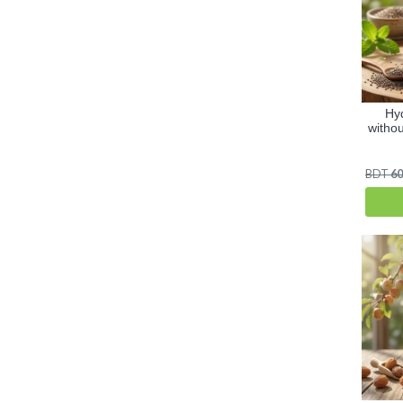
Hy
withou
BDT
60