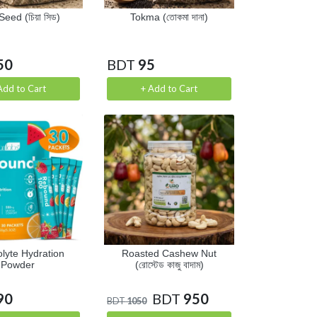
Seed (চিয়া সিড)
Tokma (তোকমা দানা)
50
BDT
95
Add to Cart
+ Add to Cart
olyte Hydration
Roasted Cashew Nut
Powder
(রোস্টেড কাজু বাদাম)
90
BDT
950
BDT
1050