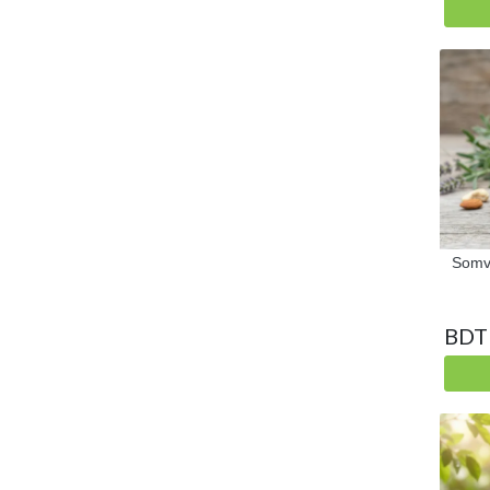
Somv
BDT