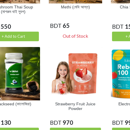
shroom Thai Soup
Methi (মেথি আস্ত)
Chia 
(মাশরুম থাই স্যুপ)
BDT
65
550
BDT
1
Out of Stock
+ Add to Cart
+ 
ackseed (কালোজিরা)
Strawberry Fruit Juice
Electr
Powder
130
BDT
970
BDT
9