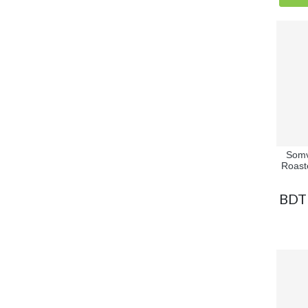
Somv
Roaste
BDT