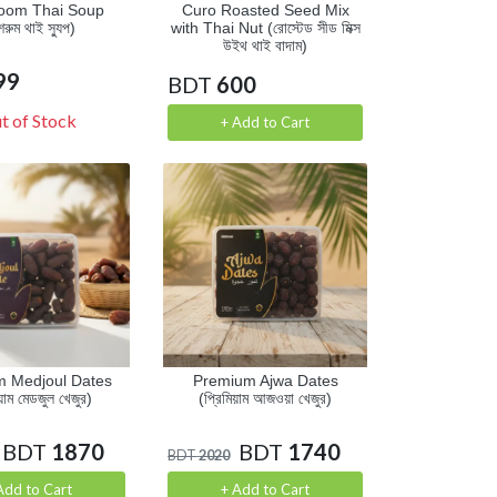
oom Thai Soup
Curo Roasted Seed Mix
শরুম থাই স্যুপ)
with Thai Nut (রোস্টেড সীড মিক্স
উইথ থাই বাদাম)
99
BDT
600
t of Stock
+ Add to Cart
m Medjoul Dates
Premium Ajwa Dates
য়াম মেডজুল খেজুর)
(প্রিমিয়াম আজওয়া খেজুর)
BDT
1870
BDT
1740
BDT
2020
Add to Cart
+ Add to Cart