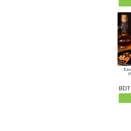
Eas
P
BDT