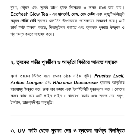
দূষণ, স্ট্রেস এবং সূর্যের তাপে ত্বক নিস্তেজ ও অসম রঙের হয়ে যায়।
Ecofresh Glow Tea - এর
মালবেরি, রোজ, রেড ডেটস
এবং অ্যান্টিঅক্সিডেন্ট
সমৃদ্ধ
গোজি বেরি
ত্বকের মেলানিন উৎপাদনকে কোমলভাবে নিয়ন্ত্রণ করে। এটি
ডার্ক স্পট হালকা করতে, পিগমেন্টেশন কমাতে এবং ত্বককে পুনরায় উজ্জ্বল ও
প্রাণবন্ত করতে সাহায্য করে।
২. ত্বকের গভীর পুনর্জীবন ও আর্দ্রতা ফিরিয়ে আনতে সহায়ক
সুস্থ ত্বকের ভিত্তি হলো ভেতর থেকে সঠিক পুষ্টি।
Fructus Lycii,
Arillus Longan
এবং
Rhizoma Dioscoreae
ত্বকের আর্দ্রতার
ভারসাম্য উন্নত করে, রুক্ষ ভাব কমায় এবং ইলাস্টিসিটি পুনরুদ্ধার করে। কোষের
স্তরে কাজ করে এটি ফাইন লাইন ও বলিরেখা কমায় এবং ত্বকে দেয় মসৃণ,
টানটান, তারুণ্যদীপ্ত অনুভূতি।
৩. UV ক্ষতি থেকে সুরক্ষা দেয় ও ত্বকের বার্ধক্য বিলম্বিত