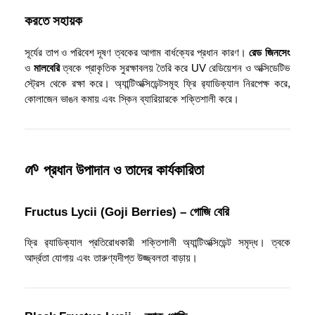
করতে সহায়ক
সূর্যের তাপ ও পরিবেশ দূষণ ত্বকের আগাম বার্ধক্যের প্রধান কারণ।
রেড জিনসেং
ও
মালবেরি
ত্বকে প্রাকৃতিক সুরক্ষাবলয় তৈরি করে UV রেডিয়েশন ও অক্সিডেটিভ
স্ট্রেস থেকে রক্ষা করে। অ্যান্টিঅক্সিডেন্টসমূহ ফ্রি র‌্যাডিক্যাল নিরপেক্ষ করে,
কোলাজেন ভাঙন কমায় এবং স্কিন ব্যারিয়ারকে শক্তিশালী করে।
🌱 প্রধান উপাদান ও তাদের কার্যকারিতা
Fructus Lycii (Goji Berries) – গোজি বেরি
ফ্রি র‌্যাডিক্যাল প্রতিরোধকারী শক্তিশালী অ্যান্টিঅক্সিডেন্ট সমৃদ্ধ। ত্বকে
আর্দ্রতা যোগায় এবং তারুণ্যদীপ্ত উজ্জ্বলতা বাড়ায়।