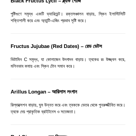
Black Fructus Lycii – ব্ল্যাক গোজি
পুষ্টিগুণে সমৃদ্ধ একটি ভ্যারিয়েন্ট। রক্তসঞ্চালন বাড়ায়, স্কিন ইলাস্টিসিটি
শক্তিশালী করে এবং অ্যান্টি-এজিং প্রভাব সৃষ্টি করে।
Fructus Jujubae (Red Dates) – রেড ডেটস
ভিটামিন C সমৃদ্ধ, যা কোলাজেন উৎপাদন বাড়ায়। ত্বকের রং উজ্জ্বল করে,
মলিনভাব কমায় এবং স্কিন টোন সমান করে।
Arillus Longan – আরিলাস লংগান
রিল্যাক্সেশন বাড়ায়, ঘুম উন্নত করে এবং ত্বককে ভেতর থেকে পুনরুজ্জীবিত করে।
ত্বকে দেয় প্রাকৃতিক ব্রাইটনেস ও সতেজতা।