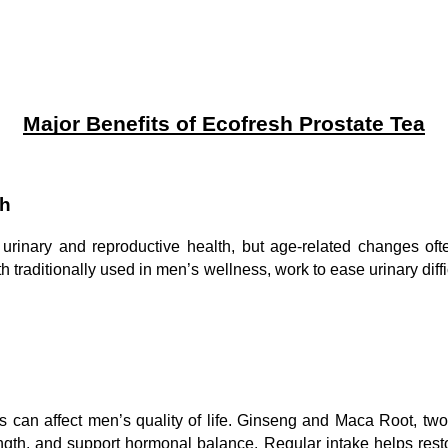
Major Benefits of Ecofresh Prostate Tea
th
 urinary and reproductive health, but age-related changes of
h traditionally used in men’s wellness, work to ease urinary diff
s can affect men’s quality of life. Ginseng and Maca Root, two
gth, and support hormonal balance. Regular intake helps restore 