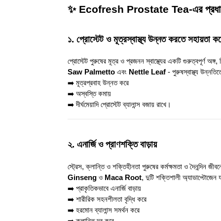
✨ Ecofresh Prostate Tea-এর প্রধান
১. প্রোস্টেট ও মূত্রস্বাস্থ্য উন্নত করতে সহায়তা ক
প্রোস্টেট পুরুষের মূত্র ও প্রজনন স্বাস্থ্যের একটি গুরুত্বপূর্ণ অঙ
Saw Palmetto
এবং
Nettle Leaf
- পুরুষস্বাস্থ্য উন্নতি
➡️ মূত্রপ্রবাহ উন্নত করে
➡️ অস্বস্তি কমায়
➡️ দীর্ঘমেয়াদি প্রোস্টেট ব্যালান্স বজায় রাখে।
২. এনার্জি ও প্রাণশক্তি বাড়ায়
স্ট্রেস, ক্লান্তি ও শক্তিহীনতা পুরুষের কর্মক্ষমতা ও দৈনন্দিন জীব
Ginseng
ও
Maca Root
, দুটি শক্তিশালী অ্যাডাপ্টোজেন য
➡️ প্রাকৃতিকভাবে এনার্জি বাড়ায়
➡️ শারীরিক সহনশীলতা বৃদ্ধি করে
➡️ হরমোন ব্যালান্স সমর্থন করে
➡️ ক্লান্তি দূর করে