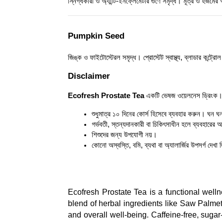
স্নিগ্ধকারী ও অ্যান্টি-ইনফ্লেমেটরি গুণে সমৃদ্ধ। মূত্র ও হজমের
Pumpkin Seed
জিঙ্ক ও ফাইটোস্টেরল সমৃদ্ধ। প্রোস্টেট স্বাস্থ্য, ব্লাডার কন্ট্রোল 
Disclaimer
Ecofresh Prostate Tea
একটি ভেষজ ওয়েলনেস ড্রিংক। ব্
শুধুমাত্র ১০ দিনের কোর্স হিসেবে ব্যবহার করুন। ঘন ঘ
গর্ভবতী, স্তন্যদানকারী বা চিকিৎসাধীন হলে ব্যবহারের 
শিশুদের জন্য উপযোগী নয়।
কোনো অস্বস্তি, বমি, ব্যথা বা অ্যালার্জির উপসর্গ দেখা
Ecofresh Prostate Tea is a functional welln
blend of herbal ingredients like Saw Palmet
and overall well-being. Caffeine-free, sugar-