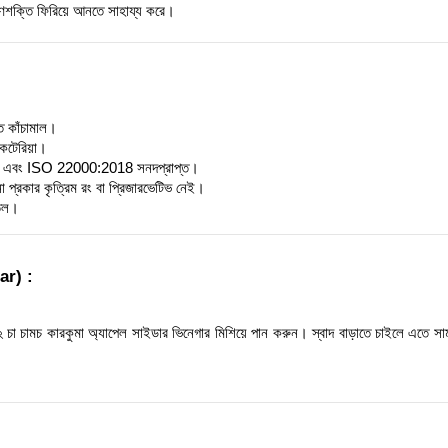
্রাণশক্তি ফিরিয়ে আনতে সাহায্য করে।
 কাঁচামাল।
াকটেরিয়া।
এবং ISO 22000:2018 সনদপ্রাপ্ত।
 প্রকার কৃত্রিম রং বা প্রিজারভেটিভ নেই।
োতল।
ar) :
২ চা চামচ কারকুমা অ্যাপেল সাইডার ভিনেগার মিশিয়ে পান করুন। স্বাদ বাড়াতে চাইলে এতে সা