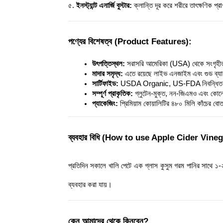
৫. 
ইনস্ট্যান্ট এনার্জি বুস্টার:
 ক্লান্তি দূর করে শরীরে তাৎক্ষণিক প
পণ্যের বিশেষত্ব (Product Features):
উৎপত্তিস্থল:
 সরাসরি আমেরিকা (USA) থেকে সংগৃহীত
মাদার সমৃদ্ধ:
 এতে রয়েছে লাইভ এনজাইম এবং গুড ব্য
সার্টিফাইড:
 USDA Organic, US-FDA নিবন্ধিত 
সম্পূর্ণ প্রাকৃতিক:
 গ্লুটেন-মুক্ত, নন-জিএমও এবং কোনো
প্যাকেজিং:
 প্রিমিয়াম কোয়ালিটির ৪৮০ মিলি কাঁচের ব
ব্যবহার বিধি (How to use Apple Cider Vineg
প্রতিদিন সকালে খালি পেটে এক গ্লাস কুসুম গরম পানির সাথে ১-
ব্যবহার করা যায়।
কেন আমাদের থেকে কিনবেন?