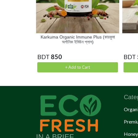
ট্রোগার্ড)
Karkuma Organic Immune Plus (কারকুমা
অর্গানিক ইমিউন প্লাস)
BDT
850
BDT
rt
+ Add to Cart
Cate
Organi
Premi
Honey
IN A BRIEF