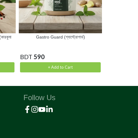
ারকুমা
Gastro Guard (গ্যাস্ট্রোগার্ড)
Karkuma Organ
অর্গ
BDT
590
BDT
850
+ Add to Cart
+
Follow Us