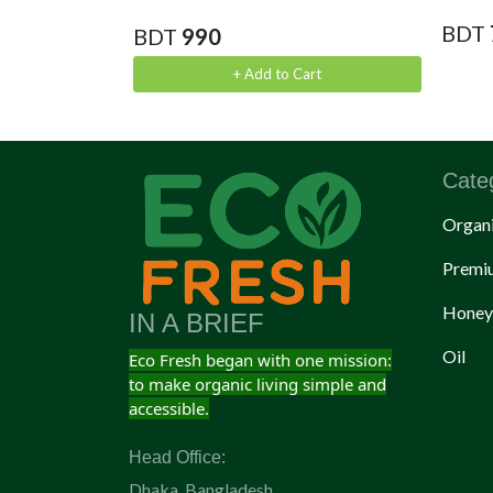
BDT
BDT
990
ct
+ Add to Cart
Cate
Organi
Premi
Honey
IN A BRIEF
Oil
Eco Fresh began with one mission:
to make organic living simple and
accessible.
Head Office:
Dhaka, Bangladesh