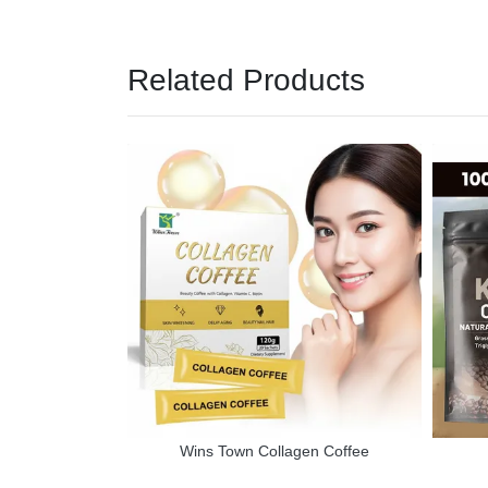
Related Products
om Coffee
Wins Town Collagen Coffee