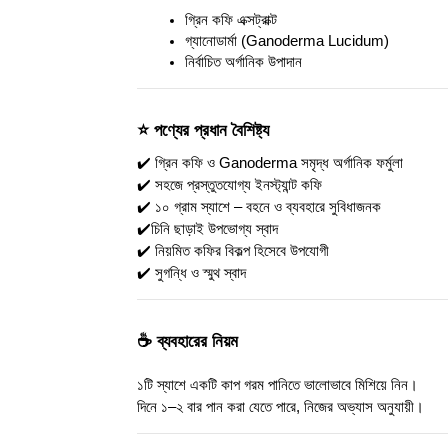
গ্রিন কফি এক্সট্রাক্ট
গ্যানোডার্মা (Ganoderma Lucidum)
নির্বাচিত অর্গানিক উপাদান
⭐ পণ্যের প্রধান বৈশিষ্ট্য
✔️ গ্রিন কফি ও Ganoderma সমৃদ্ধ অর্গানিক ফর্মুলা
✔️ সহজে প্রস্তুতযোগ্য ইনস্ট্যান্ট কফি
✔️ ১০ গ্রাম স্যাশে – বহনে ও ব্যবহারে সুবিধাজনক
✔️চিনি ছাড়াই উপভোগ্য স্বাদ
✔️ নিয়মিত কফির বিকল্প হিসেবে উপযোগী
✔️ সুগন্ধি ও স্মুথ স্বাদ
☕ ব্যবহারের নিয়ম
১টি স্যাশে একটি কাপ গরম পানিতে ভালোভাবে মিশিয়ে নিন।
দিনে ১–২ বার পান করা যেতে পারে, নিজের অভ্যাস অনুযায়ী।