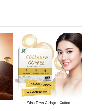
e
Wins Town Collagen Coffee
Wins T