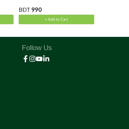
BDT
740
BDT
990
Ou
+ Add to Cart
Follow Us