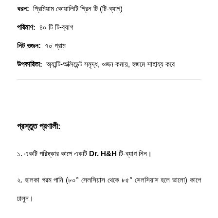
ধরন:
  প্রিমিয়াম কোয়ালিটি গ্রিন টি (টি-ব্যাগ)
পরিমাণ:
  ৪০ টি টি-ব্যাগ
নিট ওজন:
  ৭০ গ্রাম
উপকারিতা:
  অ্যান্টি-অক্সিডেন্ট সমৃদ্ধ, ওজন কমায়, হজমে সাহায্য করে
প্রস্তুত প্রণালী:
১. একটি পরিষ্কার কাপে একটি 
Dr. H&H
 টি-ব্যাগ নিন। 
২. হালকা গরম পানি (৮০° সেলসিয়াস থেকে ৮৫° সেলসিয়াস হলে ভালো) কাপে 
ঢালুন। 