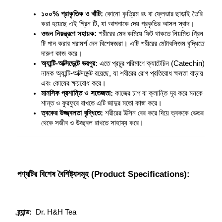
১০০% প্রাকৃতিক ও খাঁটি:
 কোনো কৃত্রিম রং বা ফ্লেভার ছাড়াই তৈরি 
করা হয়েছে এই গ্রিন টি, যা আপনাকে দেয় প্রকৃতির আসল স্বাদ।
ওজন নিয়ন্ত্রণে সহায়ক:
 শরীরের মেদ কমিয়ে ফিট থাকতে নিয়মিত গ্রিন 
টি পান করার পরামর্শ দেন বিশেষজ্ঞরা। এটি শরীরের মেটাবলিজম বৃদ্ধিতে 
দারুণ কাজ করে।
অ্যান্টি-অক্সিডেন্টে ভরপুর:
 এতে প্রচুর পরিমাণে ক্যাটেচিন (Catechin) 
নামক অ্যান্টি-অক্সিডেন্ট রয়েছে, যা শরীরের রোগ প্রতিরোধ ক্ষমতা বাড়ায় 
এবং কোষের ক্ষয়রোধ করে।
মানসিক প্রশান্তি ও সতেজতা:
 কাজের চাপ বা ক্লান্তি দূর করে মনকে 
শান্ত ও ফুরফুরে রাখতে এটি জাদুর মতো কাজ করে।
ত্বকের উজ্জ্বলতা বৃদ্ধিতে:
 শরীরের টক্সিন বের করে দিয়ে ত্বককে ভেতর 
থেকে সজীব ও উজ্জ্বল রাখতে সাহায্য করে।
পণ্যটির বিশেষ বৈশিষ্ট্যসমূহ (Product Specifications):
ব্র্যান্ড:
  Dr. H&H Tea