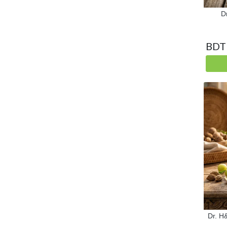
D
BDT
Dr. H&