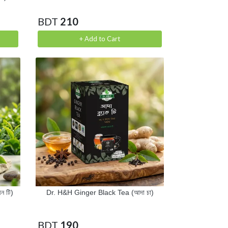
BDT
210
+ Add to Cart
ন টি)
Dr. H&H Ginger Black Tea (আদা চা)
BDT
190