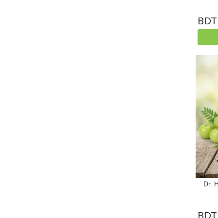
BDT
Dr. 
BDT