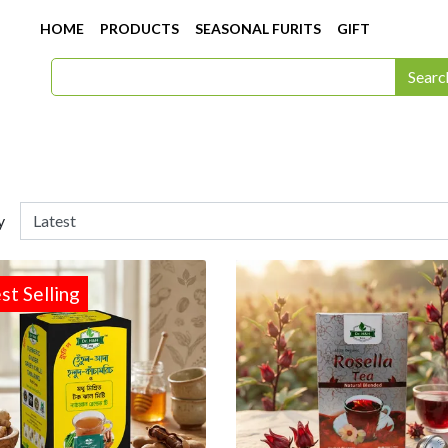
HOME
PRODUCTS
SEASONAL FURITS
GIFT
Searc
y
st Selling