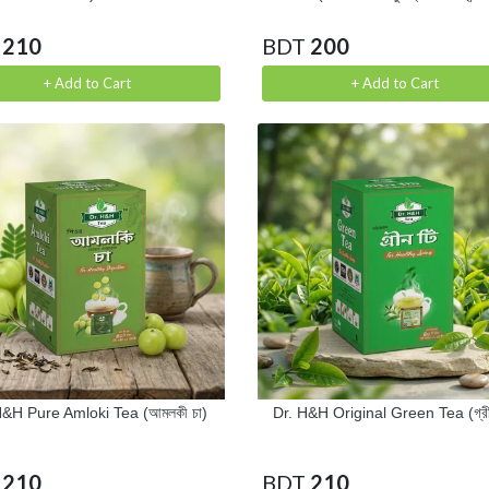
210
BDT
200
+ Add to Cart
+ Add to Cart
H&H Pure Amloki Tea (আমলকী চা)
Dr. H&H Original Green Tea (গ্রী
210
BDT
210