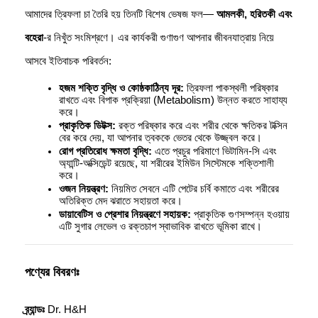
আমাদের ত্রিফলা চা তৈরি হয় তিনটি বিশেষ ভেষজ ফল— 
আমলকী, হরিতকী এবং 
বহেরা
-র নিখুঁত সংমিশ্রণে। এর কার্যকরী গুণাগুণ আপনার জীবনযাত্রায় নিয়ে 
আসবে ইতিবাচক পরিবর্তন:
হজম শক্তি বৃদ্ধি ও কোষ্ঠকাঠিন্য দূর:
 ত্রিফলা পাকস্থলী পরিষ্কার 
রাখতে এবং বিপাক প্রক্রিয়া (Metabolism) উন্নত করতে সাহায্য 
করে।
প্রাকৃতিক ডিটক্স:
 রক্ত পরিষ্কার করে এবং শরীর থেকে ক্ষতিকর টক্সিন 
বের করে দেয়, যা আপনার ত্বককে ভেতর থেকে উজ্জ্বল করে।
রোগ প্রতিরোধ ক্ষমতা বৃদ্ধি:
 এতে প্রচুর পরিমাণে ভিটামিন-সি এবং 
অ্যান্টি-অক্সিডেন্ট রয়েছে, যা শরীরের ইমিউন সিস্টেমকে শক্তিশালী 
করে।
ওজন নিয়ন্ত্রণ:
 নিয়মিত সেবনে এটি পেটের চর্বি কমাতে এবং শরীরের 
অতিরিক্ত মেদ ঝরাতে সহায়তা করে।
ডায়াবেটিস ও প্রেশার নিয়ন্ত্রণে সহায়ক:
 প্রাকৃতিক গুণসম্পন্ন হওয়ায় 
এটি সুগার লেভেল ও রক্তচাপ স্বাভাবিক রাখতে ভূমিকা রাখে।
পণ্যের বিবরণঃ 
ব্র্যান্ডঃ
 Dr. H&H