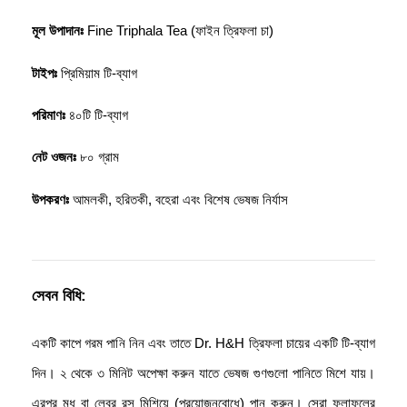
মূল উপাদানঃ
 Fine Triphala Tea (ফাইন ত্রিফলা চা)
টাইপঃ
 প্রিমিয়াম টি-ব্যাগ
পরিমাণঃ
 ৪০টি টি-ব্যাগ
নেট ওজনঃ
 ৮০ গ্রাম
উপকরণঃ
 আমলকী, হরিতকী, বহেরা এবং বিশেষ ভেষজ নির্যাস
সেবন বিধি:
একটি কাপে গরম পানি নিন এবং তাতে Dr. H&H ত্রিফলা চায়ের একটি টি-ব্যাগ 
দিন। ২ থেকে ৩ মিনিট অপেক্ষা করুন যাতে ভেষজ গুণগুলো পানিতে মিশে যায়। 
এরপর মধু বা লেবুর রস মিশিয়ে (প্রয়োজনবোধে) পান করুন। সেরা ফলাফলের 