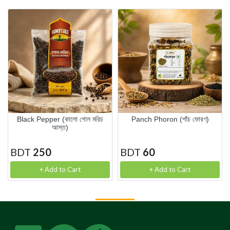
Black Pepper (কালো গোল মরিচ
Panch Phoron (পাঁচ ফোরণ)
আস্ত)
BDT
250
BDT
60
+ Add to Cart
+ Add to Cart