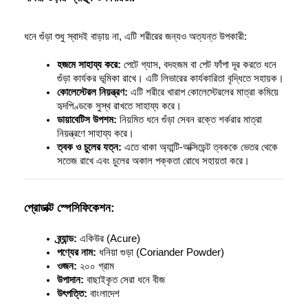
ধনে গুঁড়া শুধু স্বাদই বাড়ায় না, এটি শরীরের জন্যও অত্যন্ত উপকারী:
হজমে সাহায্য করে:
 পেটে গ্যাস, বদহজম বা পেট ফাঁপা দূর করতে ধনে 
গুঁড়া কার্যকর ভূমিকা রাখে। এটি লিভারের কার্যকারিতা বৃদ্ধিতে সহায়ক।
কোলেস্টেরল নিয়ন্ত্রণ:
 এটি শরীরে খারাপ কোলেস্টেরলের মাত্রা কমিয়ে 
হৃদপিণ্ডকে সুস্থ রাখতে সাহায্য করে।
ডায়াবেটিস উপশম:
 নিয়মিত ধনে গুঁড়া সেবন রক্তে শর্করার মাত্রা 
নিয়ন্ত্রণে সাহায্য করে।
ত্বক ও চুলের যত্ন:
 এতে থাকা অ্যান্টি-অক্সিডেন্ট ত্বককে ভেতর থেকে 
সতেজ রাখে এবং চুলের অকাল পক্কতা রোধে সহায়তা করে।
প্রোডাক্ট স্পেসিফিকেশন:
ব্র্যান্ড:
 একিউর (Acure)
পণ্যের নাম:
 ধনিয়া গুড়া (Coriander Powder)
ওজন:
 ২০০ গ্রাম
উপাদান:
 বাছাইকৃত সেরা ধনে বীজ
উৎপত্তি:
 বাংলাদেশ