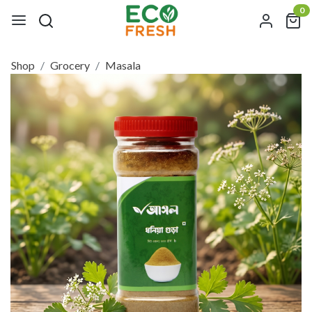
0
Shop
Grocery
Masala