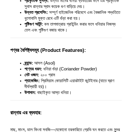
প্রাকৃতিক সুগন্ধ:
 উন্নত মানের ধনিয়া ব্যবহারের ফলে এর প্রাকৃতিক 
সুবাস রান্নার স্বাদ কয়েক গুণ বাড়িয়ে দেয়।
উন্নত প্রসেসিং:
 সম্পূর্ণ হাইজেনিক পরিবেশে এবং বৈজ্ঞানিক পদ্ধতিতে 
ধুলোবালি মুক্ত রেখে এটি গুঁড়া করা হয়।
পুষ্টিগুণ অটুট:
 কম তাপমাত্রায় গ্রাইন্ডিং করার ফলে ধনিয়ার নিজস্ব 
তেল এবং পুষ্টিগুণ বজায় থাকে।
পণ্যর বৈশিষ্ট্যসমূহ (Product Features):
ব্র্যান্ড:
 আসল (Asol)
পণ্যের ধরন:
 ধনিয়া গুঁড়া (Coriander Powder)
নেট ওজন:
 ২০০ গ্রাম
প্যাকেজিং:
 প্রিমিয়াম কোয়ালিটি এয়ারটাইট কন্টেইনার (যাতে ঘ্রাণ 
দীর্ঘস্থায়ী হয়)।
উপাদান:
 বাছাইকৃত আস্ত ধনিয়া।
রান্নায় এর ব্যবহার:
মাছ, মাংস, ডাল কিংবা সবজি—যেকোনো তরকারিতে গ্রেভি ঘন করতে এবং সুন্দর 